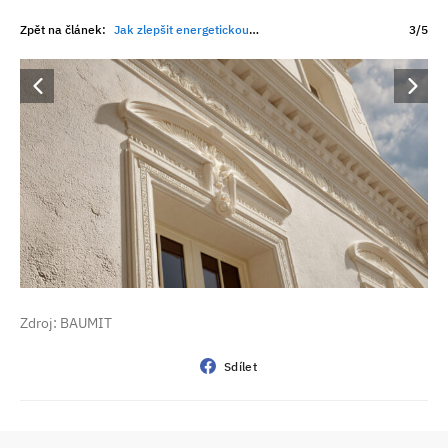
Zpět na článek:
Jak zlepšit energetickou účinnost bez zateplení? Řešením jsou thermo omítky
3/5
Zdroj: BAUMIT
Sdílet