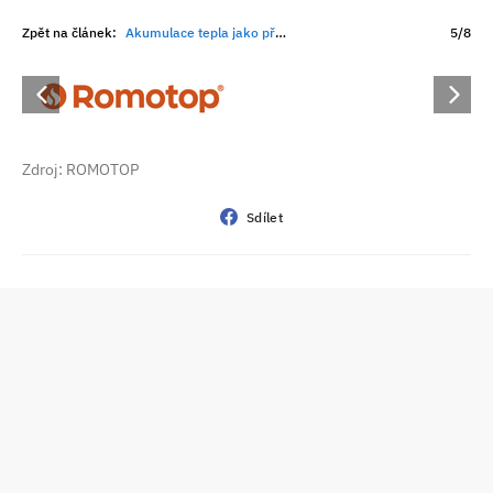
Zpět na článek:
Akumulace tepla jako přirozená volba moderních krbových kamen
5/8
Zdroj: ROMOTOP
Sdílet