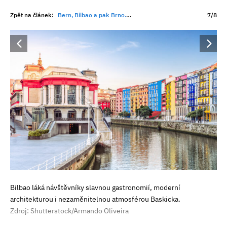
Zpět na článek:
Bern, Bilbao a pak Brno. Rakouský magazín hodnotí moravskou metropoli jako jednu z TOP destinací 2026
7/8
Bilbao láká návštěvníky slavnou gastronomií, moderní
architekturou i nezaměnitelnou atmosférou Baskicka.
Zdroj: Shutterstock/Armando Oliveira