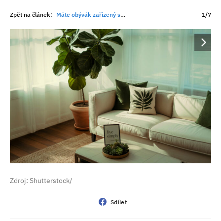
Zpět na článek:
Máte obývák zařízený správně? Feng šuej radí, jak vytvořit klidnější a harmoničtější prostor
1/7
Zdroj: Shutterstock/
Sdílet