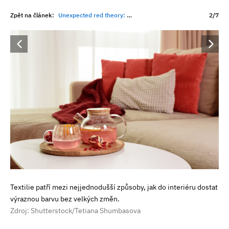
Zpět na článek:
Unexpected red theory: Proč by měl mít každý interiér něco červeného
2/7
Textilie patří mezi nejjednodušší způsoby, jak do interiéru dostat
výraznou barvu bez velkých změn.
Zdroj: Shutterstock/Tetiana Shumbasova