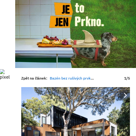
Zpět na článek:
Bazén bez rušivých prvků: Jak dnes architekti řeší zakrytí hladiny
1/5