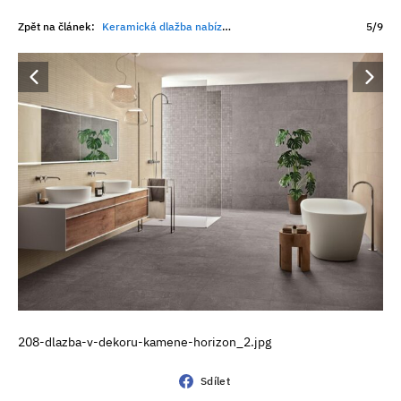
Zpět na článek:
Keramická dlažba nabízí krásný design a dokonalou symbiózu s podlahovým vytápěním
5/9
208-dlazba-v-dekoru-kamene-horizon_2.jpg
Sdílet