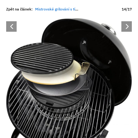
Zpět na článek:
Mistrovské grilování s tím pravým grilem
14/17