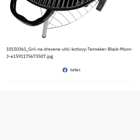
10150361_Gril-na-drevene-uhli-kotlovy-Tenneker-Black-Moon-
3-e1591175673507.jpg
Sdílet