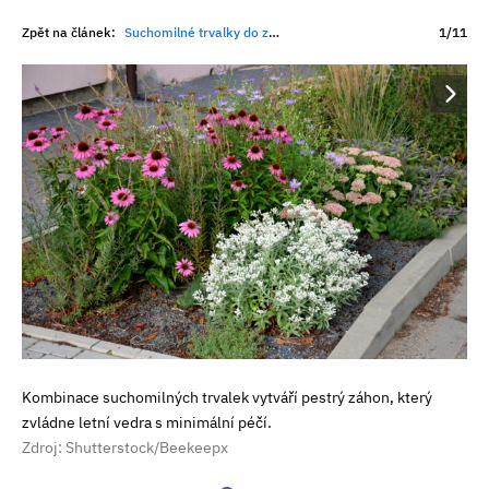
Zpět na článek:
Suchomilné trvalky do zahrady: 9 nejkrásnějších rostlin, které zvládnou vedro i dlouhé sucho bez zalévání
1/11
Kombinace suchomilných trvalek vytváří pestrý záhon, který
zvládne letní vedra s minimální péčí.
Zdroj: Shutterstock/Beekeepx