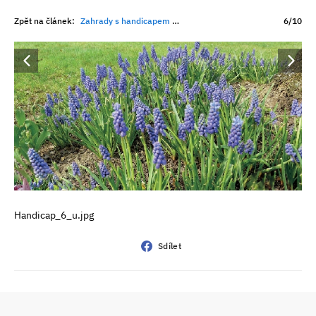
Zpět na článek:
Zahrady s handicapem – Stinný pozemek
6/10
Handicap_6_u.jpg
Sdílet