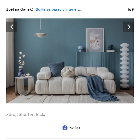
Zpět na článek:
Bojíte se barev v interiéru? Barevný kruh ukáže, které kombinace fungují a které raději vynechat
6/9
Zdroj: Shutterstock/
Sdílet