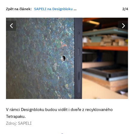
Zpět na článek:
SAPELI na Designbloku představí magickou cestu lesem
2/4
V rámci Designbloku budou vidět i dveře z recyklovaného
Tetrapaku.
Zdroj: SAPELI