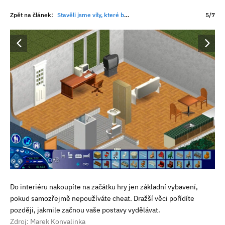
Zpět na článek:
Stavěli jsme vily, které bychom si nikdy nemohli dovolit. The Sims slaví 25 let
5/7
Do interiéru nakoupíte na začátku hry jen základní vybavení,
pokud samozřejmě nepoužíváte cheat. Dražší věci pořídíte
později, jakmile začnou vaše postavy vydělávat.
Zdroj: Marek Konvalinka