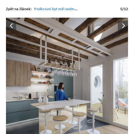
Zpět na článek:
Podkrovní byt měl sedm sklonů střechy a minimum světla. Architekti z nevýhody udělali hlavní přednost
5/12