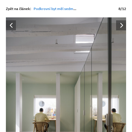
Zpět na článek:
Podkrovní byt měl sedm sklonů střechy a minimum světla. Architekti z nevýhody udělali hlavní přednost
8/12