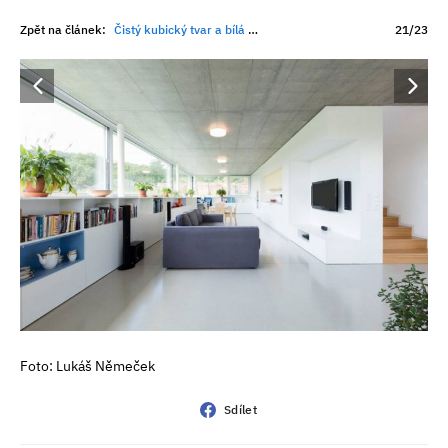
Zpět na článek:
Čistý kubický tvar a bílá barva: Rodinný dům v brněnském Komíně
21/23
Foto: Lukáš Němeček
Sdílet