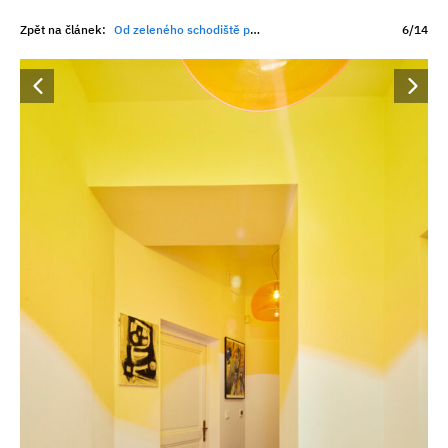
Zpět na článek:
Od zeleného schodiště po sběratelské sklo. Byt v centru Prahy překvapuje na každém kroku
6/14