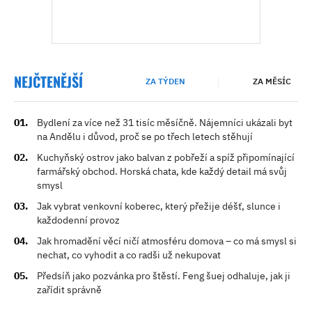
NEJČTENĚJŠÍ
ZA TÝDEN
ZA MĚSÍC
Bydlení za více než 31 tisíc měsíčně. Nájemníci ukázali byt
na Andělu i důvod, proč se po třech letech stěhují
Kuchyňský ostrov jako balvan z pobřeží a spíž připomínající
farmářský obchod. Horská chata, kde každý detail má svůj
smysl
Jak vybrat venkovní koberec, který přežije déšť, slunce i
každodenní provoz
Jak hromadění věcí ničí atmosféru domova – co má smysl si
nechat, co vyhodit a co radši už nekupovat
Předsíň jako pozvánka pro štěstí. Feng šuej odhaluje, jak ji
zařídit správně