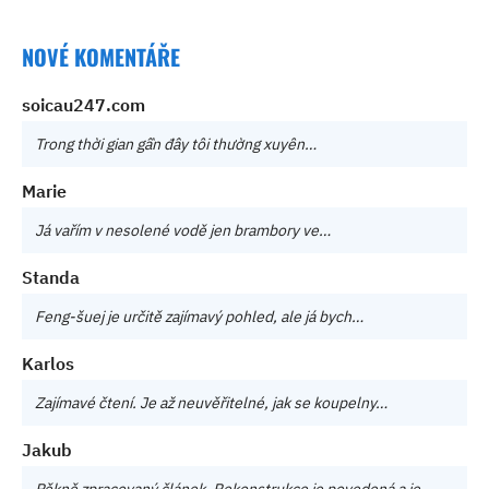
NOVÉ KOMENTÁŘE
soicau247.com
Trong thời gian gần đây tôi thường xuyên…
Marie
Já vařím v nesolené vodě jen brambory ve…
Standa
Feng-šuej je určitě zajímavý pohled, ale já bych…
Karlos
Zajímavé čtení. Je až neuvěřitelné, jak se koupelny…
Jakub
Pěkně zpracovaný článek. Rekonstrukce je povedená a je…