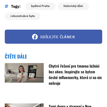
Tagy:
bydlení Praha
historický dům
rekonstrukce bytu
SDÍLEJTE ČLÁNEK
ČTĚTE DÁLE
Chytré řešení pro tmavou ložnici
bez oken. Inspirujte se bytem
české influencerky, která si na nic
nehraje
Sami doma a ztracení v New