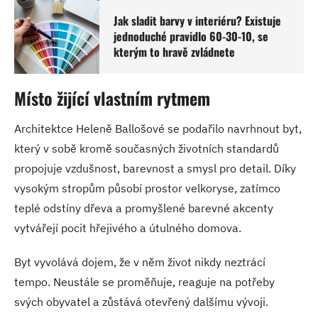
Jak sladit barvy v interiéru? Existuje
jednoduché pravidlo 60-30-10, se
kterým to hravě zvládnete
Místo žijící vlastním rytmem
Architektce Heleně Ballošové se podařilo navrhnout byt,
který v sobě kromě současných životních standardů
propojuje vzdušnost, barevnost a smysl pro detail. Díky
vysokým stropům působí prostor velkoryse, zatímco
teplé odstíny dřeva a promyšlené barevné akcenty
vytvářejí pocit hřejivého a útulného domova.
Byt vyvolává dojem, že v něm život nikdy neztrácí
tempo. Neustále se proměňuje, reaguje na potřeby
svých obyvatel a zůstává otevřený dalšímu vývoji.