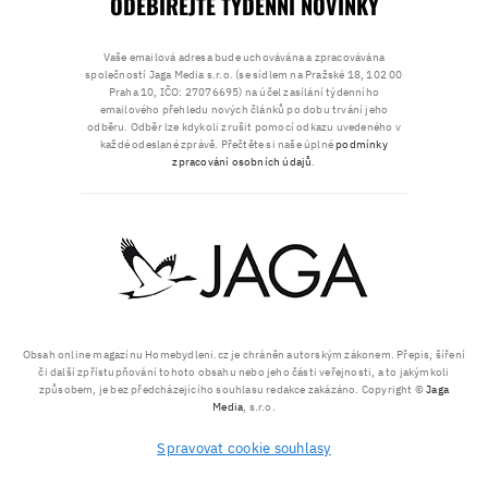
ODEBÍREJTE TÝDENNÍ NOVINKY
Vaše emailová adresa bude uchovávána a zpracovávána
společností Jaga Media s.r.o. (se sídlem na Pražské 18, 102 00
Praha 10, IČO: 27076695) na účel zasílání týdenního
emailového přehledu nových článků po dobu trvání jeho
odběru. Odběr lze kdykoli zrušit pomocí odkazu uvedeného v
každé odeslané zprávě. Přečtěte si naše úplné
podmínky
zpracování osobních údajů
.
Obsah online magazínu Homebydleni.cz je chráněn autorským zákonem. Přepis, šíření
či další zpřístupňování tohoto obsahu nebo jeho části veřejnosti, a to jakýmkoli
způsobem, je bez předcházejícího souhlasu redakce zakázáno. Copyright ©
Jaga
Media
, s.r.o.
Spravovat cookie souhlasy