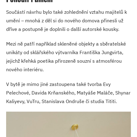
Součástí návrhu bylo také zohlednění vztahu majitelů k
umění – mnohá z děl si do nového domova přinesli už
dříve a postupně je doplnili o další autorské kousky.
Mezi ně patří například skleněné objekty a sběratelské
unikáty od sklářského výtvarníka Františka Jungvirta,
jejichž křehká poetika přirozeně souzní s atmosférou
nového interiéru.
V bytě je mimo jiné zastoupena také tvorba Evy
Pelechové, Davida Krňanského, Matyáše Maláče, Shynar
Kaliyevy, VuTru, Stanislava Ondruše či studia Tititi.