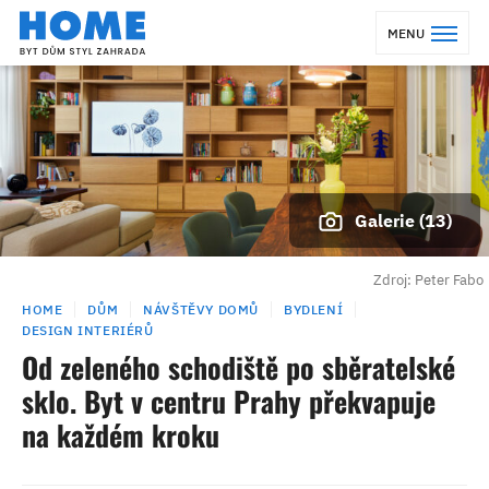
MENU
Galerie (13)
Zdroj: Peter Fabo
HOME
DŮM
NÁVŠTĚVY DOMŮ
BYDLENÍ
DESIGN INTERIÉRŮ
Od zeleného schodiště po sběratelské
sklo. Byt v centru Prahy překvapuje
na každém kroku