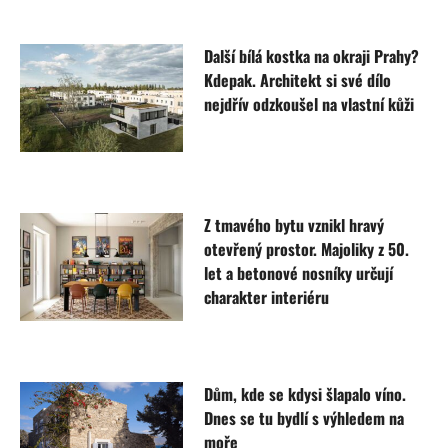
Další bílá kostka na okraji Prahy?
Kdepak. Architekt si své dílo
nejdřív odzkoušel na vlastní kůži
Z tmavého bytu vznikl hravý
otevřený prostor. Majoliky z 50.
let a betonové nosníky určují
charakter interiéru
Dům, kde se kdysi šlapalo víno.
Dnes se tu bydlí s výhledem na
moře