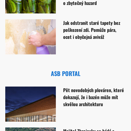
o zbytečný hazard
Jak odstranit staré tapety bez
poškození zdi. Pomůže pára,
ocet i obyčejná aviváž
ASB PORTAL
Pět novodobých plováren, které
dokazují, že i bazén může mít
skvělou architekturu
Majitel Zbrojovky se hádá s