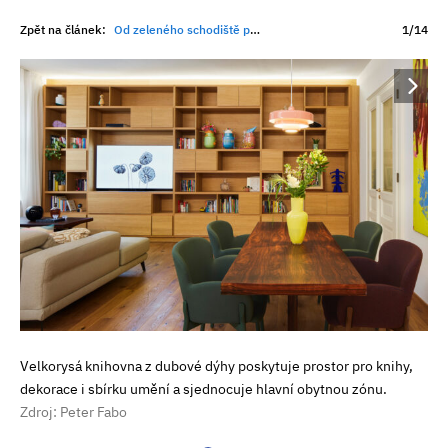
Zpět na článek:
Od zeleného schodiště po sběratelské sklo. Byt v centru Prahy překvapuje na každém kroku
1/14
Velkorysá knihovna z dubové dýhy poskytuje prostor pro knihy,
dekorace i sbírku umění a sjednocuje hlavní obytnou zónu.
Zdroj: Peter Fabo