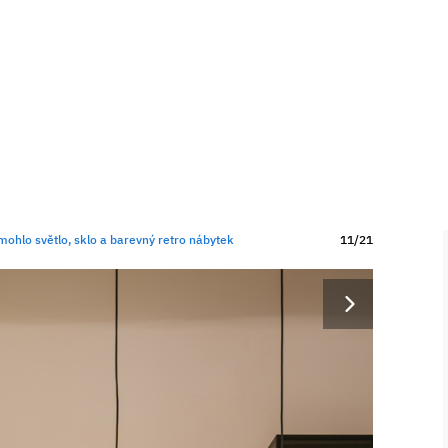
mohlo světlo, sklo a barevný retro nábytek
11/21