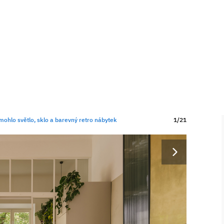
mohlo světlo, sklo a barevný retro nábytek
1/21