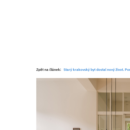
Zpět na článek:
Starý krakovský byt dostal nový život. Po