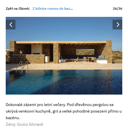
Zpět na článek:
Z ložnice rovnou do bazénu. Z betonového skeletu, který deset let stál prázdný, vznikl minimalistický dům u moře
26/36
Dokonalé zázemí pro letní večery. Pod dřevěnou pergolou se
ukrývá venkovní kuchyně, gril a velké pohodlné posezení přímo u
bazénu.
Zdroj: Giulio Ghirardi