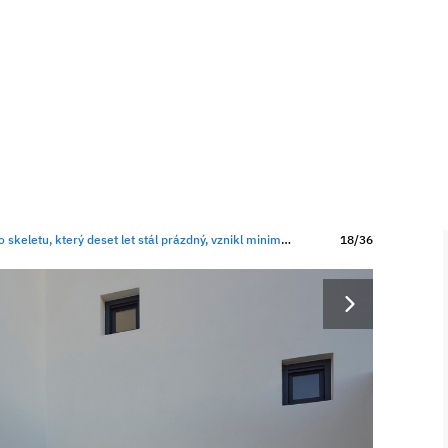
který deset let stál prázdný, vznikl minimalistický dům u moře
18/36