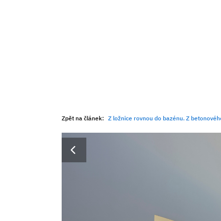
Zpět na článek:
Z ložnice rovnou do bazénu. Z betonového skeletu, 