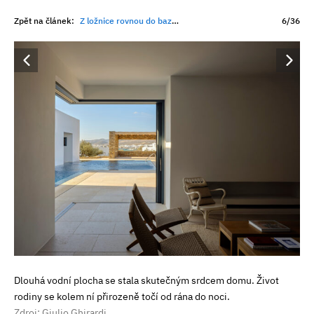
Zpět na článek:
Z ložnice rovnou do bazénu. Z betonového skeletu, který deset let stál prázdný, vznikl minimalistický dům u moře
6/36
Dlouhá vodní plocha se stala skutečným srdcem domu. Život
rodiny se kolem ní přirozeně točí od rána do noci.
Zdroj: Giulio Ghirardi