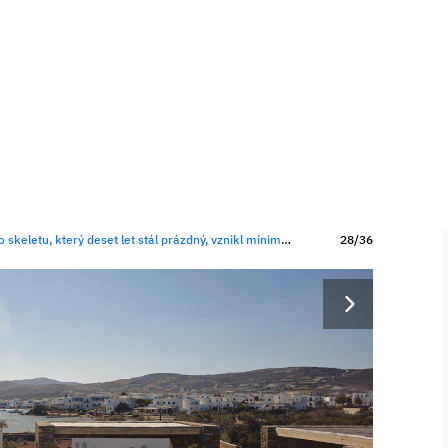
který deset let stál prázdný, vznikl minimalistický dům u moře
28/36