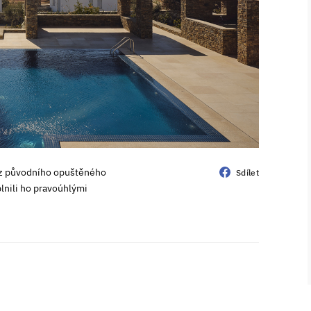
ti z původního opuštěného
Sdílet
lnili ho pravoúhlými