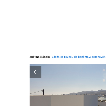
Zpět na článek:
Z ložnice rovnou do bazénu. Z betonového skeletu, 