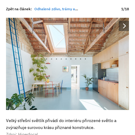
Zpět na článek:
Odhalené zdivo, trámy a minimum úprav. Přesto tenhle interiér působí útulněji než mnohé novostavby
1/18
Velký střešní světlík přivádí do interiéru přirozené světlo a
zvýrazňuje surovou krásu přiznané konstrukce.
Zdroj: Hiperfocal