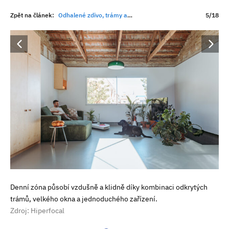
Zpět na článek:
Odhalené zdivo, trámy a minimum úprav. Přesto tenhle interiér působí útulněji než mnohé novostavby
5/18
Denní zóna působí vzdušně a klidně díky kombinaci odkrytých
trámů, velkého okna a jednoduchého zařízení.
Zdroj: Hiperfocal