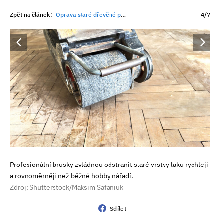
Zpět na článek:
Oprava staré dřevěné podlahy má často větší smysl než výměna. Na co myslet při renovaci?
4/7
Profesionální brusky zvládnou odstranit staré vrstvy laku rychleji
a rovnoměrněji než běžné hobby nářadí.
Zdroj: Shutterstock/Maksim Safaniuk
Sdílet