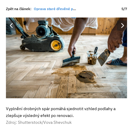
Zpět na článek:
Oprava staré dřevěné podlahy má často větší smysl než výměna. Na co myslet při renovaci?
5/7
Vyplnění drobných spár pomáhá sjednotit vzhled podlahy a
zlepšuje výsledný efekt po renovaci.
Zdroj: Shutterstock/Vova Shevchuk