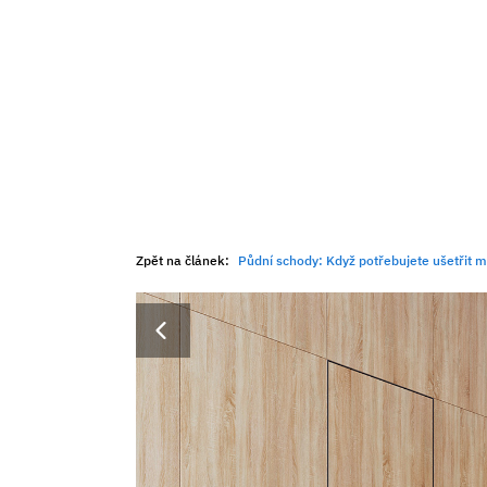
Zpět na článek:
Půdní schody: Když potřebujete ušetřit 