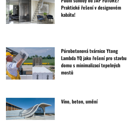
Půdní schody od JAP FUTURE?
Praktické řešení v designovém
kabátu!
Pórobetonová tvárnice Ytong
Lambda YQ jako řešení pro stavbu
domu s minimalizací tepelných
mostů
Víno, beton, umění