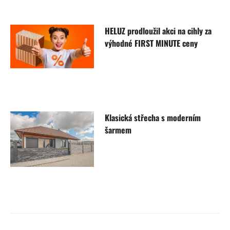
HELUZ prodloužil akci na cihly za
výhodné FIRST MINUTE ceny
Klasická střecha s moderním
šarmem