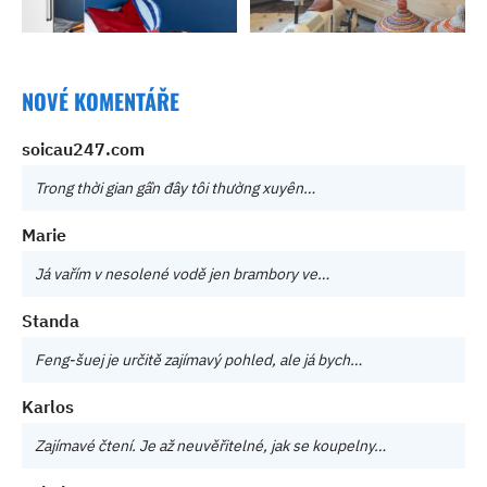
NOVÉ KOMENTÁŘE
soicau247.com
Trong thời gian gần đây tôi thường xuyên…
Marie
Já vařím v nesolené vodě jen brambory ve…
Standa
Feng-šuej je určitě zajímavý pohled, ale já bych…
Karlos
Zajímavé čtení. Je až neuvěřitelné, jak se koupelny…