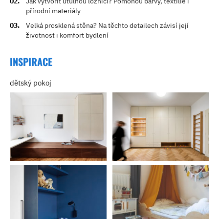
Jak vytvořit útulnou ložnici? Pomohou barvy, textilie i
přírodní materiály
Velká prosklená stěna? Na těchto detailech závisí její
životnost i komfort bydlení
INSPIRACE
dětský pokoj