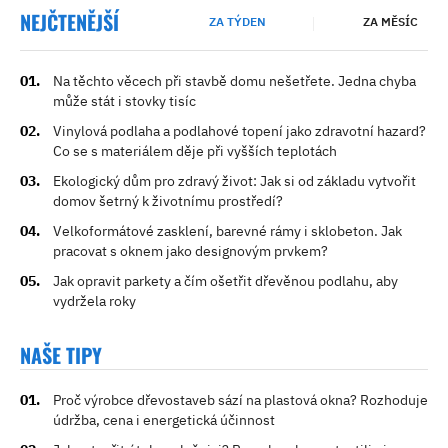
NEJČTENĚJŠÍ
ZA TÝDEN
ZA MĚSÍC
Na těchto věcech při stavbě domu nešetřete. Jedna chyba
může stát i stovky tisíc
Vinylová podlaha a podlahové topení jako zdravotní hazard?
Co se s materiálem děje při vyšších teplotách
Ekologický dům pro zdravý život: Jak si od základu vytvořit
domov šetrný k životnímu prostředí?
Velkoformátové zasklení, barevné rámy i sklobeton. Jak
pracovat s oknem jako designovým prvkem?
Jak opravit parkety a čím ošetřit dřevěnou podlahu, aby
vydržela roky
NAŠE TIPY
Proč výrobce dřevostaveb sází na plastová okna? Rozhoduje
údržba, cena i energetická účinnost