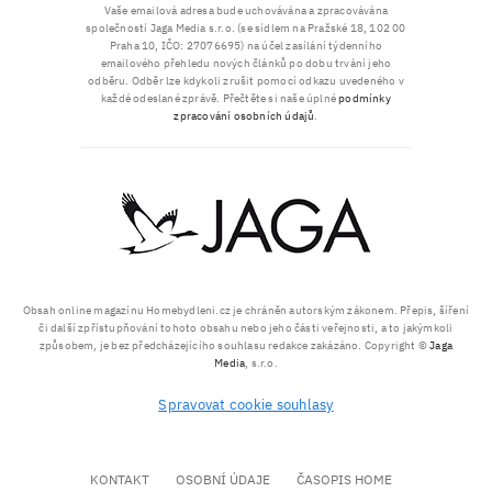
Vaše emailová adresa bude uchovávána a zpracovávána
společností Jaga Media s.r.o. (se sídlem na Pražské 18, 102 00
Praha 10, IČO: 27076695) na účel zasílání týdenního
emailového přehledu nových článků po dobu trvání jeho
odběru. Odběr lze kdykoli zrušit pomocí odkazu uvedeného v
každé odeslané zprávě. Přečtěte si naše úplné
podmínky
zpracování osobních údajů
.
Obsah online magazínu Homebydleni.cz je chráněn autorským zákonem. Přepis, šíření
či další zpřístupňování tohoto obsahu nebo jeho části veřejnosti, a to jakýmkoli
způsobem, je bez předcházejícího souhlasu redakce zakázáno. Copyright ©
Jaga
Media
, s.r.o.
Spravovat cookie souhlasy
KONTAKT
OSOBNÍ ÚDAJE
ČASOPIS HOME