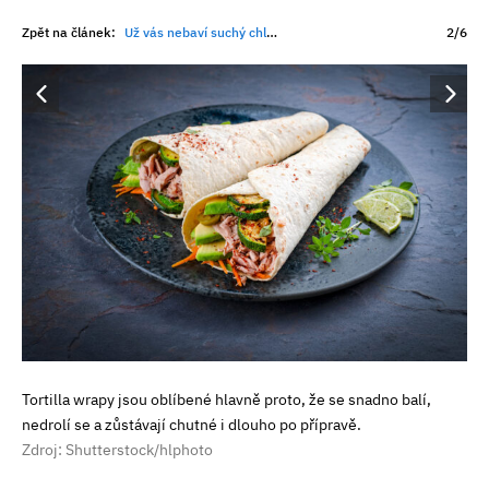
Zpět na článek:
Už vás nebaví suchý chleba a řízek? Tyhle svačiny na výlet chutnají skvěle i po hodinách v batohu
2/6
Tortilla wrapy jsou oblíbené hlavně proto, že se snadno balí,
nedrolí se a zůstávají chutné i dlouho po přípravě.
Zdroj: Shutterstock/hlphoto