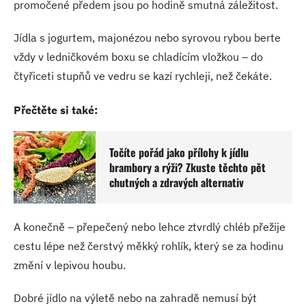
promočené předem jsou po hodině smutná záležitost.
Jídla s jogurtem, majonézou nebo syrovou rybou berte
vždy v ledničkovém boxu se chladícím vložkou – do
čtyřiceti stupňů ve vedru se kazí rychleji, než čekáte.
Přečtěte si také:
Točíte pořád jako přílohy k jídlu
brambory a rýži? Zkuste těchto pět
chutných a zdravých alternativ
A konečně – přepečený nebo lehce ztvrdlý chléb přežije
cestu lépe než čerstvý měkký rohlík, který se za hodinu
změní v lepivou houbu.
Dobré jídlo na výletě nebo na zahradě nemusí být