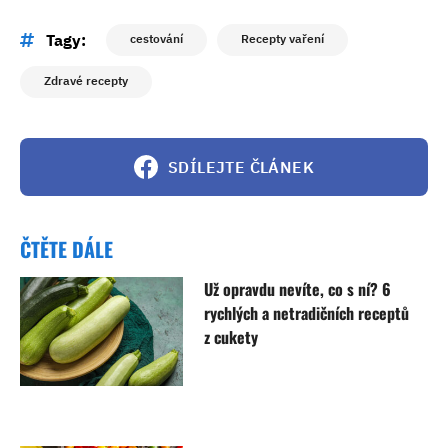
Tagy:
cestování
Recepty vaření
Zdravé recepty
SDÍLEJTE ČLÁNEK
ČTĚTE DÁLE
Už opravdu nevíte, co s ní? 6
rychlých a netradičních receptů
z cukety