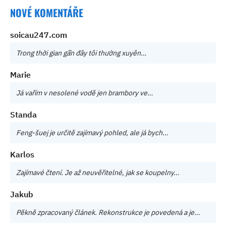
NOVÉ KOMENTÁŘE
soicau247.com
Trong thời gian gần đây tôi thường xuyên…
Marie
Já vařím v nesolené vodě jen brambory ve…
Standa
Feng-šuej je určitě zajímavý pohled, ale já bych…
Karlos
Zajímavé čtení. Je až neuvěřitelné, jak se koupelny…
Jakub
Pěkně zpracovaný článek. Rekonstrukce je povedená a je…