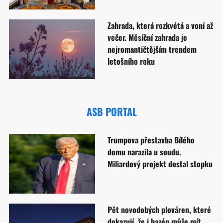
Zahrada, která rozkvétá a voní až
večer. Měsíční zahrada je
nejromantičtějším trendem
letošního roku
ASB PORTAL
Trumpova přestavba Bílého
domu narazila u soudu.
Miliardový projekt dostal stopku
Pět novodobých plováren, které
dokazují, že i bazén může mít