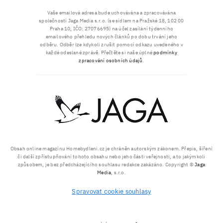
Vaše emailová adresa bude uchovávána a zpracovávána
společností Jaga Media s.r.o. (se sídlem na Pražské 18, 102 00
Praha 10, IČO: 27076695) na účel zasílání týdenního
emailového přehledu nových článků po dobu trvání jeho
odběru. Odběr lze kdykoli zrušit pomocí odkazu uvedeného v
každé odeslané zprávě. Přečtěte si naše úplné
podmínky
zpracování osobních údajů
.
Obsah online magazínu Homebydleni.cz je chráněn autorským zákonem. Přepis, šíření
či další zpřístupňování tohoto obsahu nebo jeho části veřejnosti, a to jakýmkoli
způsobem, je bez předcházejícího souhlasu redakce zakázáno. Copyright ©
Jaga
Media
, s.r.o.
Spravovat cookie souhlasy