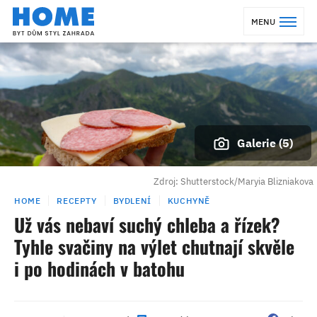
MENU
Galerie (5)
Zdroj: Shutterstock/Maryia Blizniakova
HOME
RECEPTY
BYDLENÍ
KUCHYNĚ
Už vás nebaví suchý chleba a řízek?
Tyhle svačiny na výlet chutnají skvěle
i po hodinách v batohu