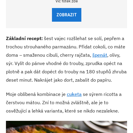
Víc fotek zde
ZOBRAZIT
Základní recept:
šest vajec rozšlehat se solí, pepřem a
trochou strouhaného parmazánu. Přidat cokoli, co máte
doma – smaženou cibuli, cherry rajčata,
špenát
, olivy,
sýr.
Vylít do pánve vhodné do trouby, zprudka opéct na
plotně a pak dát dopéct do trouby na 180 stupňů zhruba
deset minut. Nakrájet jako dort, zabalit do papíru.
Moje oblíbená kombinace je
cuketa
se sýrem ricotta a
čerstvou mátou. Zní to možná zvláštně, ale je to
osvěžující a lehká varianta, které se nikdo nezalekne.