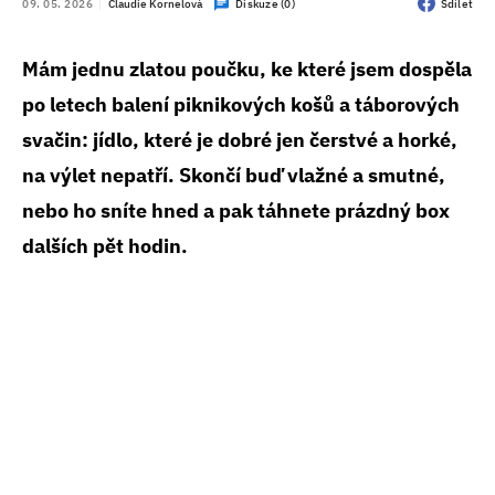
09. 05. 2026
Claudie Kornelová
Diskuze (0)
Sdílet
Mám jednu zlatou poučku, ke které jsem dospěla
po letech balení piknikových košů a táborových
svačin: jídlo, které je dobré jen čerstvé a horké,
na výlet nepatří. Skončí buď vlažné a smutné,
nebo ho sníte hned a pak táhnete prázdný box
dalších pět hodin.