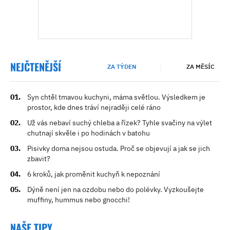
NEJČTENĚJŠÍ
ZA TÝDEN
ZA MĚSÍC
Syn chtěl tmavou kuchyni, máma světlou. Výsledkem je
prostor, kde dnes tráví nejraději celé ráno
Už vás nebaví suchý chleba a řízek? Tyhle svačiny na výlet
chutnají skvěle i po hodinách v batohu
Pisivky doma nejsou ostuda. Proč se objevují a jak se jich
zbavit?
6 kroků, jak proměnit kuchyň k nepoznání
Dýně není jen na ozdobu nebo do polévky. Vyzkoušejte
muffiny, hummus nebo gnocchi!
NAŠE TIPY