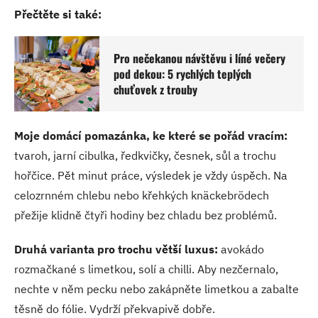
Přečtěte si také:
Pro nečekanou návštěvu i líné večery
pod dekou: 5 rychlých teplých
chuťovek z trouby
Moje domácí pomazánka, ke které se pořád vracím:
tvaroh, jarní cibulka, ředkvičky, česnek, sůl a trochu
hořčice. Pět minut práce, výsledek je vždy úspěch. Na
celozrnném chlebu nebo křehkých knäckebrödech
přežije klidně čtyři hodiny bez chladu bez problémů.
Druhá varianta pro trochu větší luxus:
avokádo
rozmačkané s limetkou, solí a chilli. Aby nezčernalo,
nechte v něm pecku nebo zakápněte limetkou a zabalte
těsně do fólie. Vydrží překvapivě dobře.