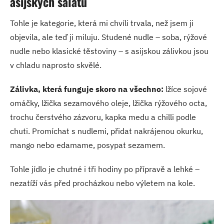
asijských salátů
Tohle je kategorie, která mi chvíli trvala, než jsem ji
objevila, ale teď ji miluju. Studené nudle – soba, rýžové
nudle nebo klasické těstoviny – s asijskou zálivkou jsou
v chladu naprosto skvělé.
Zálivka, která funguje skoro na všechno:
lžíce sojové
omáčky, lžička sezamového oleje, lžička rýžového octa,
trochu čerstvého zázvoru, kapka medu a chilli podle
chuti. Promíchat s nudlemi, přidat nakrájenou okurku,
mango nebo edamame, posypat sezamem.
Tohle jídlo je chutné i tři hodiny po přípravě a lehké –
nezatíží vás před procházkou nebo výletem na kole.