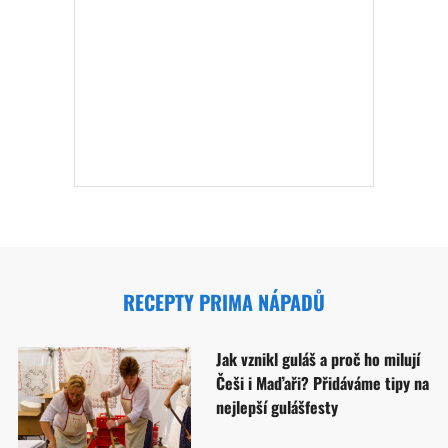
RECEPTY PRIMA NÁPADŮ
Jak vznikl guláš a proč ho milují
Češi i Maďaři? Přidáváme tipy na
nejlepší gulášfesty