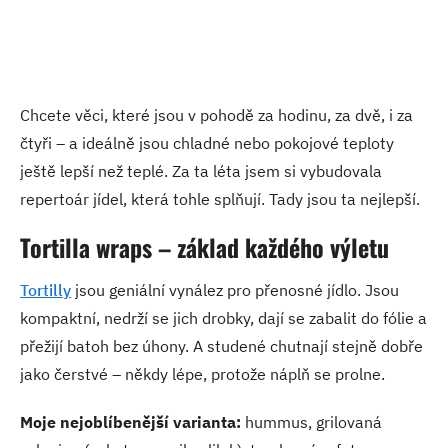
Chcete věci, které jsou v pohodě za hodinu, za dvě, i za
čtyři – a ideálně jsou chladné nebo pokojové teploty
ještě lepší než teplé.
Za ta léta jsem si vybudovala
repertoár jídel, která tohle splňují. Tady jsou ta nejlepší.
Tortilla wraps – základ každého výletu
Tortilly
jsou geniální vynález pro přenosné jídlo. Jsou
kompaktní, nedrží se jich drobky, dají se zabalit do fólie a
přežijí batoh bez úhony. A studené chutnají stejně dobře
jako čerstvé – někdy lépe, protože náplň se prolne.
Moje nejoblíbenější varianta:
hummus, grilovaná