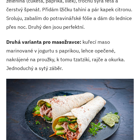
zelenina (cuketa, paprika, lilek), trochu sýra feta a
čerstvý špenát. Přidám lžičku tahini a pár kapek citronu.
Sroluju, zabalím do potravinářské fólie a dám do lednice
přes noc. Druhý den jsou perfektní.
Druhá varianta pro masožravce:
kuřecí maso
marinované v jogurtu s paprikou, lehce opečené,
nakrájené na proužky, k tomu tzatziki, rajče a okurka.
Jednoduchý a sytý záběr.