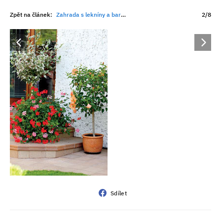
Zpět na článek:
Zahrada s lekníny a barevnými karasy
2/8
Sdílet