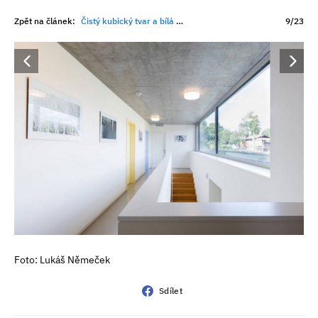
Zpět na článek:
Čistý kubický tvar a bílá barva: Rodinný dům v brněnském Komíně
9/23
Foto: Lukáš Němeček
Sdílet