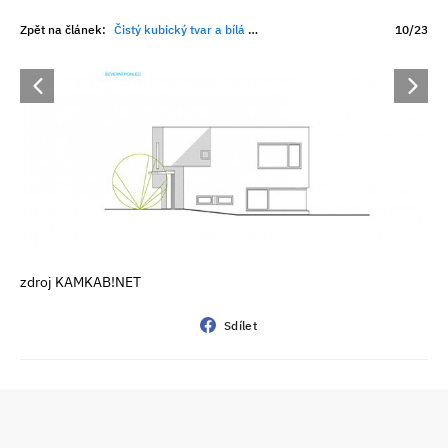
Zpět na článek:
Čistý kubický tvar a bílá barva: Rodinný dům v brněnském Komíně
10/23
zdroj KAMKAB!NET
Sdílet