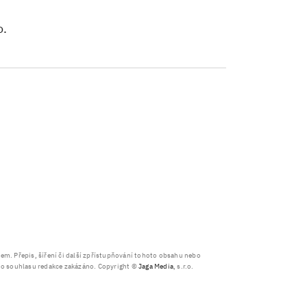
o.
. Přepis, šíření či další zpřístupňování tohoto obsahu nebo
ího souhlasu redakce zakázáno. Copyright ©
Jaga Media
, s.r.o.