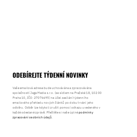
ODEBÍREJTE TÝDENNÍ NOVINKY
Vaše emailová adresa bude uchovávána a zpracovávána
společností Jaga Media s.r.o. (se sídlem na Pražské 18, 102 00
Praha 10, IČO: 27076695) na účel zasílání týdenního
emailového přehledu nových článků po dobu trvání jeho
odběru. Odběr lze kdykoli zrušit pomocí odkazu uvedeného v
každé odeslané zprávě. Přečtěte si naše úplné
podmínky
zpracování osobních údajů
.