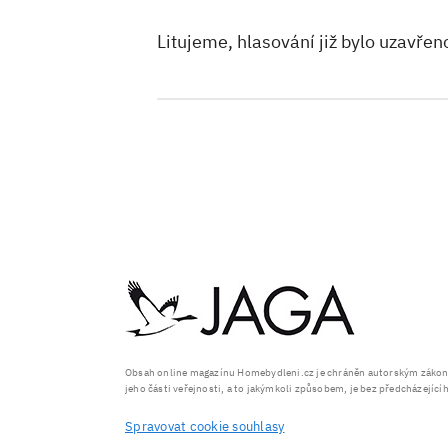
Litujeme, hlasování již bylo uzavřen
Obsah online magazínu Homebydleni.cz je chráněn autorským zákonem
jeho části veřejnosti, a to jakýmkoli způsobem, je bez předcházejíc
Spravovat cookie souhlasy