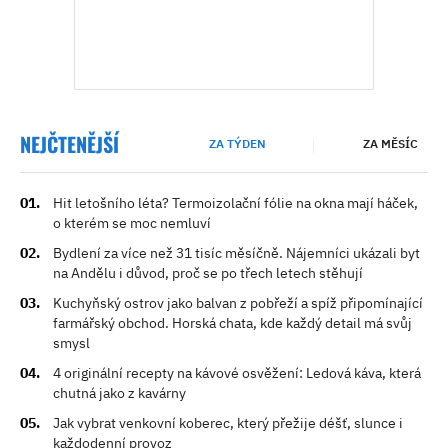
NEJČTENĚJŠÍ
ZA TÝDEN
ZA MĚSÍC
Hit letošního léta? Termoizolační fólie na okna mají háček,
o kterém se moc nemluví
Bydlení za více než 31 tisíc měsíčně. Nájemníci ukázali byt
na Andělu i důvod, proč se po třech letech stěhují
Kuchyňský ostrov jako balvan z pobřeží a spíž připomínající
farmářský obchod. Horská chata, kde každý detail má svůj
smysl
4 originální recepty na kávové osvěžení: Ledová káva, která
chutná jako z kavárny
Jak vybrat venkovní koberec, který přežije déšť, slunce i
každodenní provoz