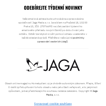
ODEBÍREJTE TÝDENNÍ NOVINKY
Vaše emailová adresa bude uchovávána a zpracovávána
společností Jaga Media s.r.o. (se sídlem na Pražské 18, 102 00
Praha 10, IČO: 27076695) na účel zasílání týdenního
emailového přehledu nových článků po dobu trvání jeho
odběru. Odběr lze kdykoli zrušit pomocí odkazu uvedeného v
každé odeslané zprávě. Přečtěte si naše úplné
podmínky
zpracování osobních údajů
.
Obsah online magazínu Homebydleni.cz je chráněn autorským zákonem. Přepis, šíření
či další zpřístupňování tohoto obsahu nebo jeho části veřejnosti, a to jakýmkoli
způsobem, je bez předcházejícího souhlasu redakce zakázáno. Copyright ©
Jaga
Media
, s.r.o.
Spravovat cookie souhlasy