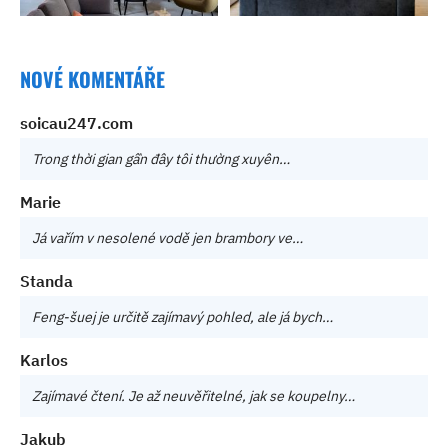
NOVÉ KOMENTÁŘE
soicau247.com
Trong thời gian gần đây tôi thường xuyên…
Marie
Já vařím v nesolené vodě jen brambory ve…
Standa
Feng-šuej je určitě zajímavý pohled, ale já bych…
Karlos
Zajímavé čtení. Je až neuvěřitelné, jak se koupelny…
Jakub