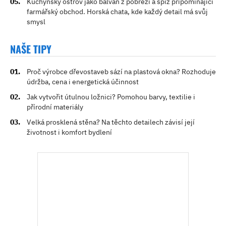
Kuchyňský ostrov jako balvan z pobřeží a spíž připomínající
farmářský obchod. Horská chata, kde každý detail má svůj
smysl
NAŠE TIPY
Proč výrobce dřevostaveb sází na plastová okna? Rozhoduje
údržba, cena i energetická účinnost
Jak vytvořit útulnou ložnici? Pomohou barvy, textilie i
přírodní materiály
Velká prosklená stěna? Na těchto detailech závisí její
životnost i komfort bydlení