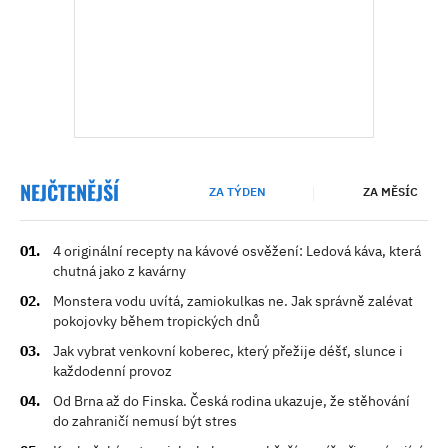
NEJČTENĚJŠÍ
ZA TÝDEN
ZA MĚSÍC
4 originální recepty na kávové osvěžení: Ledová káva, která
chutná jako z kavárny
Monstera vodu uvítá, zamiokulkas ne. Jak správně zalévat
pokojovky během tropických dnů
Jak vybrat venkovní koberec, který přežije déšť, slunce i
každodenní provoz
Od Brna až do Finska. Česká rodina ukazuje, že stěhování
do zahraničí nemusí být stres