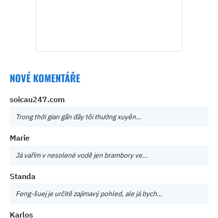
NOVÉ KOMENTÁŘE
soicau247.com
Trong thời gian gần đây tôi thường xuyên…
Marie
Já vařím v nesolené vodě jen brambory ve…
Standa
Feng-šuej je určitě zajímavý pohled, ale já bych…
Karlos