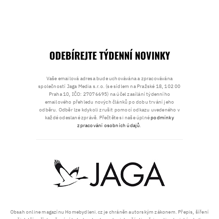
ODEBÍREJTE TÝDENNÍ NOVINKY
Vaše emailová adresa bude uchovávána a zpracovávána
společností Jaga Media s.r.o. (se sídlem na Pražské 18, 102 00
Praha 10, IČO: 27076695) na účel zasílání týdenního
emailového přehledu nových článků po dobu trvání jeho
odběru. Odběr lze kdykoli zrušit pomocí odkazu uvedeného v
každé odeslané zprávě. Přečtěte si naše úplné
podmínky
zpracování osobních údajů
.
Obsah online magazínu Homebydleni.cz je chráněn autorským zákonem. Přepis, šíření