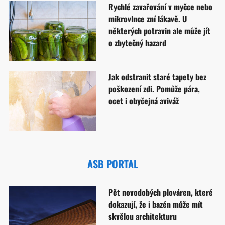
Rychlé zavařování v myčce nebo
mikrovlnce zní lákavě. U
některých potravin ale může jít
o zbytečný hazard
Jak odstranit staré tapety bez
poškození zdi. Pomůže pára,
ocet i obyčejná aviváž
ASB PORTAL
Pět novodobých plováren, které
dokazují, že i bazén může mít
skvělou architekturu