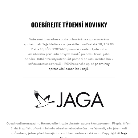
ODEBÍREJTE TÝDENNÍ NOVINKY
Vaše emailová adresa bude uchovávána a zpracovávána
společností Jaga Media s.r.o. (se sídlem na Pražské 18, 102 00
Praha 10, IČO: 27076695) na účel zasílání týdenního
emailového přehledu nových článků po dobu trvání jeho
odběru. Odběr lze kdykoli zrušit pomocí odkazu uvedeného v
každé odeslané zprávě. Přečtěte si naše úplné
podmínky
zpracování osobních údajů
.
Obsah online magazínu Homebydleni.cz je chráněn autorským zákonem. Přepis, šíření
či další zpřístupňování tohoto obsahu nebo jeho části veřejnosti, a to jakýmkoli
způsobem, je bez předcházejícího souhlasu redakce zakázáno. Copyright ©
Jaga