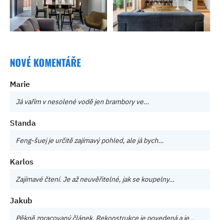
NOVÉ KOMENTÁŘE
Marie
Já vařím v nesolené vodě jen brambory ve…
Standa
Feng-šuej je určitě zajímavý pohled, ale já bych…
Karlos
Zajímavé čtení. Je až neuvěřitelné, jak se koupelny…
Jakub
Pěkně zpracovaný článek. Rekonstrukce je povedená a je…