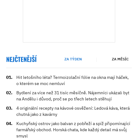
NEJČTENĚJŠÍ
ZA TÝDEN
ZA MĚSÍC
Hit letošního léta? Termoizolační fólie na okna mají háček,
o kterém se moc nemluví
Bydlení za více než 31 tisíc měsíčně. Nájemníci ukázali byt
na Andělu i důvod, proč se po třech letech stěhují
4 originální recepty na kávové osvěžení: Ledová káva, která
chutná jako z kavárny
Kuchyňský ostrov jako balvan z pobřeží a spíž připomínající
farmářský obchod. Horská chata, kde každý detail má svůj
smysl