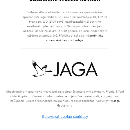
Vaše emailová adresa bude uchovávána a zpracovávána
společností Jaga Media s.r.o. (se sídlem na Pražské 18, 102 00
Praha 10, IČO: 27076695) na účel zasílání týdenního
emailového přehledu nových článků po dobu trvání jeho
odběru. Odběr lze kdykoli zrušit pomocí odkazu uvedeného v
každé odeslané zprávě. Přečtěte si naše úplné
podmínky
zpracování osobních údajů
.
Obsah online magazínu Homebydleni.cz je chráněn autorským zákonem. Přepis, šíření
či další zpřístupňování tohoto obsahu nebo jeho části veřejnosti, a to jakýmkoli
způsobem, je bez předcházejícího souhlasu redakce zakázáno. Copyright ©
Jaga
Media
, s.r.o.
Spravovat cookie souhlasy