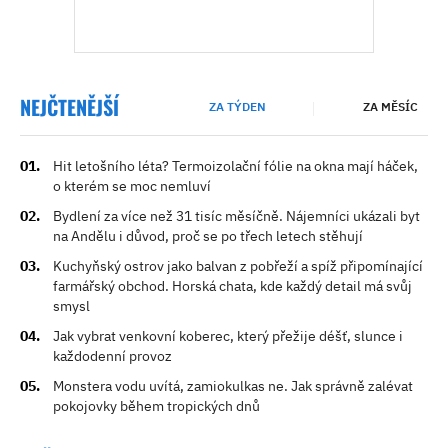
NEJČTENĚJŠÍ
ZA TÝDEN
ZA MĚSÍC
Hit letošního léta? Termoizolační fólie na okna mají háček,
o kterém se moc nemluví
Bydlení za více než 31 tisíc měsíčně. Nájemníci ukázali byt
na Andělu i důvod, proč se po třech letech stěhují
Kuchyňský ostrov jako balvan z pobřeží a spíž připomínající
farmářský obchod. Horská chata, kde každý detail má svůj
smysl
Jak vybrat venkovní koberec, který přežije déšť, slunce i
každodenní provoz
Monstera vodu uvítá, zamiokulkas ne. Jak správně zalévat
pokojovky během tropických dnů