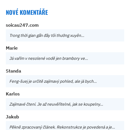
NOVÉ KOMENTÁŘE
soicau247.com
Trong thời gian gần đây tôi thường xuyên…
Marie
Já vařím v nesolené vodě jen brambory ve…
Standa
Feng-šuej je určitě zajímavý pohled, ale já bych…
Karlos
Zajímavé čtení. Je až neuvěřitelné, jak se koupelny…
Jakub
Pěkně zpracovaný článek. Rekonstrukce je povedená a je…