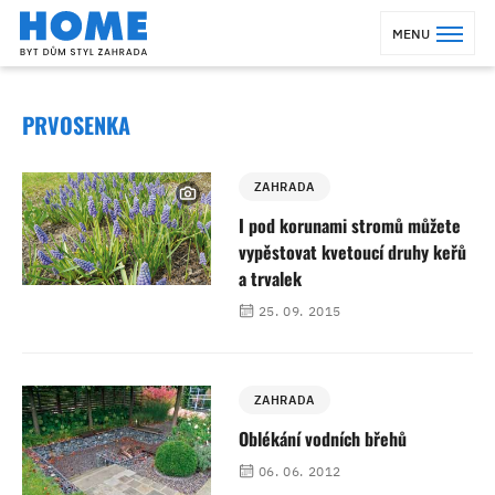
MENU
PRVOSENKA
ZAHRADA
I pod korunami stromů můžete
vypěstovat kvetoucí druhy keřů
a trvalek
25. 09. 2015
ZAHRADA
Oblékání vodních břehů
06. 06. 2012