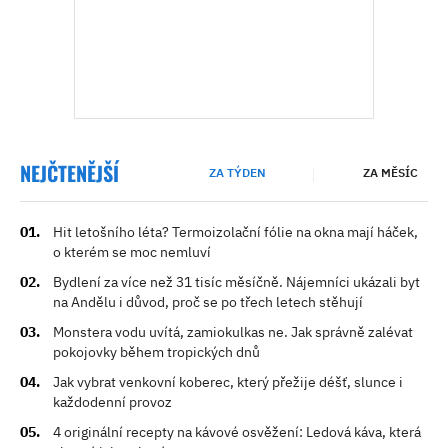
NEJČTENĚJŠÍ
ZA TÝDEN
ZA MĚSÍC
Hit letošního léta? Termoizolační fólie na okna mají háček,
o kterém se moc nemluví
Bydlení za více než 31 tisíc měsíčně. Nájemníci ukázali byt
na Andělu i důvod, proč se po třech letech stěhují
Monstera vodu uvítá, zamiokulkas ne. Jak správně zalévat
pokojovky během tropických dnů
Jak vybrat venkovní koberec, který přežije déšť, slunce i
každodenní provoz
4 originální recepty na kávové osvěžení: Ledová káva, která