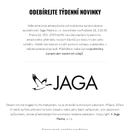
ODEBÍREJTE TÝDENNÍ NOVINKY
Vaše emailová adresa bude uchovávána a zpracovávána
společností Jaga Media s.r.o. (se sídlem na Pražské 18, 102 00
Praha 10, IČO: 27076695) na účel zasílání týdenního
emailového přehledu nových článků po dobu trvání jeho
odběru. Odběr lze kdykoli zrušit pomocí odkazu uvedeného v
každé odeslané zprávě. Přečtěte si naše úplné
podmínky
zpracování osobních údajů
.
Obsah online magazínu Homebydleni.cz je chráněn autorským zákonem. Přepis, šíření
či další zpřístupňování tohoto obsahu nebo jeho části veřejnosti, a to jakýmkoli
způsobem, je bez předcházejícího souhlasu redakce zakázáno. Copyright ©
Jaga
Media
, s.r.o.
Spravovat cookie souhlasy