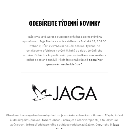
ODEBÍREJTE TÝDENNÍ NOVINKY
Vaše emailová adresa bude uchovávána a zpracovávána
společností Jaga Media s.r.o. (se sídlem na Pražské 18, 102 00
Praha 10, IČO: 27076695) na účel zasílání týdenního
emailového přehledu nových článků po dobu trvání jeho
odběru. Odběr lze kdykoli zrušit pomocí odkazu uvedeného v
každé odeslané zprávě. Přečtěte si naše úplné
podmínky
zpracování osobních údajů
.
Obsah online magazínu Homebydleni.cz je chráněn autorským zákonem. Přepis, šíření
či další zpřístupňování tohoto obsahu nebo jeho části veřejnosti, a to jakýmkoli
způsobem, je bez předcházejícího souhlasu redakce zakázáno. Copyright ©
Jaga