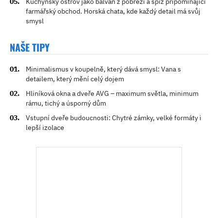
Kuchyňský ostrov jako balvan z pobřeží a spíž připomínající
farmářský obchod. Horská chata, kde každý detail má svůj
smysl
NAŠE TIPY
Minimalismus v koupelně, který dává smysl: Vana s
detailem, který mění celý dojem
Hliníková okna a dveře AVG – maximum světla, minimum
rámu, tichý a úsporný dům
Vstupní dveře budoucnosti: Chytré zámky, velké formáty i
lepší izolace