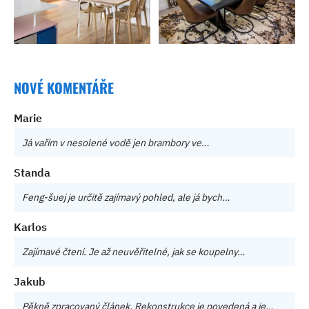
NOVÉ KOMENTÁŘE
Marie
Já vařím v nesolené vodě jen brambory ve…
Standa
Feng-šuej je určitě zajímavý pohled, ale já bych…
Karlos
Zajímavé čtení. Je až neuvěřitelné, jak se koupelny…
Jakub
Pěkně zpracovaný článek. Rekonstrukce je povedená a je…