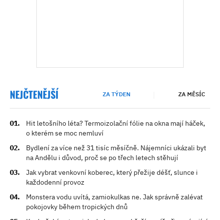
NEJČTENĚJŠÍ
ZA TÝDEN
ZA MĚSÍC
Hit letošního léta? Termoizolační fólie na okna mají háček,
o kterém se moc nemluví
Bydlení za více než 31 tisíc měsíčně. Nájemníci ukázali byt
na Andělu i důvod, proč se po třech letech stěhují
Jak vybrat venkovní koberec, který přežije déšť, slunce i
každodenní provoz
Monstera vodu uvítá, zamiokulkas ne. Jak správně zalévat
pokojovky během tropických dnů