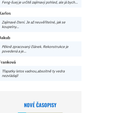
Feng-šuej je určitě zajímavý pohled, ale já bych…
Karlos
Zajímavé čtení. Je až neuvěřitelné, jak se
koupelny…
Jakub
Pěkně zpracovaný článek. Rekonstrukce je
povedená a je…
Franková
Třapatky letos vadnou,absoltně ty vedra
nezvládají!
NOVÉ ČASOPISY