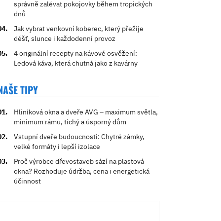
správně zalévat pokojovky během tropických
dnů
Jak vybrat venkovní koberec, který přežije
déšť, slunce i každodenní provoz
4 originální recepty na kávové osvěžení:
Ledová káva, která chutná jako z kavárny
NAŠE TIPY
Hliníková okna a dveře AVG – maximum světla,
minimum rámu, tichý a úsporný dům
Vstupní dveře budoucnosti: Chytré zámky,
velké formáty i lepší izolace
Proč výrobce dřevostaveb sází na plastová
okna? Rozhoduje údržba, cena i energetická
účinnost