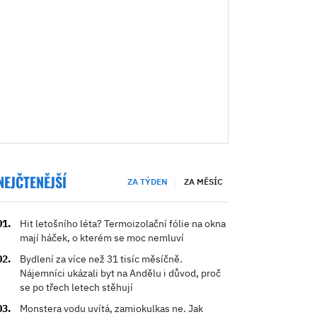
NEJČTENĚJŠÍ
ZA TÝDEN
ZA MĚSÍC
Hit letošního léta? Termoizolační fólie na okna
mají háček, o kterém se moc nemluví
Bydlení za více než 31 tisíc měsíčně.
Nájemníci ukázali byt na Andělu i důvod, proč
se po třech letech stěhují
Monstera vodu uvítá, zamiokulkas ne. Jak