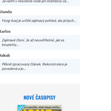
Já vařím v nesolené vodě jen brambory ve…
Standa
Feng-šuej je určitě zajímavý pohled, ale já bych…
Karlos
Zajímavé čtení. Je až neuvěřitelné, jak se
koupelny…
Jakub
Pěkně zpracovaný článek. Rekonstrukce je
povedená a je…
NOVÉ ČASOPISY