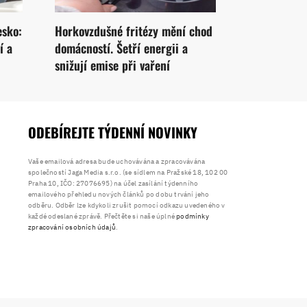
esko:
Horkovzdušné fritézy mění chod
í a
domácností. Šetří energii a
snižují emise při vaření
ODEBÍREJTE TÝDENNÍ NOVINKY
Vaše emailová adresa bude uchovávána a zpracovávána
společností Jaga Media s.r.o. (se sídlem na Pražské 18, 102 00
Praha 10, IČO: 27076695) na účel zasílání týdenního
emailového přehledu nových článků po dobu trvání jeho
odběru. Odběr lze kdykoli zrušit pomocí odkazu uvedeného v
každé odeslané zprávě. Přečtěte si naše úplné
podmínky
zpracování osobních údajů
.