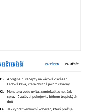
NEJČTENĚJŠÍ
ZA TÝDEN
ZA MĚSÍC
4 originální recepty na kávové osvěžení:
Ledová káva, která chutná jako z kavárny
Monstera vodu uvítá, zamiokulkas ne. Jak
správně zalévat pokojovky během tropických
dnů
Jak vybrat venkovní koberec, který přežije