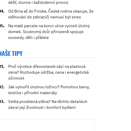
déšť, slunce i každodenní provoz
Od Brna až do Finska. Česká rodina ukazuje, že
stěhování do zahraničí nemusí být stres
Na malé parcele na konci ulice vyrostl útulný
domek. Soukromý dvůr přirozeně spojuje
sousedy, děti i přátele
NAŠE TIPY
Proč výrobce dřevostaveb sází na plastová
okna? Rozhoduje údržba, cena i energetická
účinnost
Jak vytvořit útulnou ložnici? Pomohou barvy,
textilie i přírodní materiály
Velká prosklená stěna? Na těchto detailech
závisí její životnost i komfort bydlení