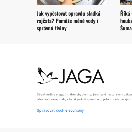
Jak vypěstovat opravdu sladká
Říká 
rajčata? Pomůže méně vody i
houba
správné živiny
Šumav
Obsah online magazínu Homebydleni.cz je chráněn autorským zákonem
jeho části veřejnosti, a to jakýmkoli způsobem, je bez předcházejíc
Spravovat cookie souhlasy