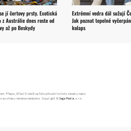
se jí čertovy prsty. Exotická
Extrémní vedra dál sužují Č
 z Austrálie dnes roste od
Jak poznat tepelné vyčerpán
y až po Beskydy
kolaps
. Přepis, šíření či další zpřístupňování tohoto obsahu nebo
ího souhlasu redakce zakázáno. Copyright ©
Jaga Media
, s.r.o.