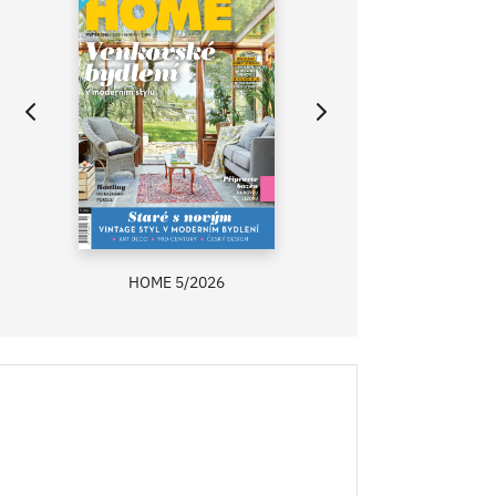
HOME 5/2026
ZAHRADA PRÍMA
RECEPTY PRÍMA
ASB 0