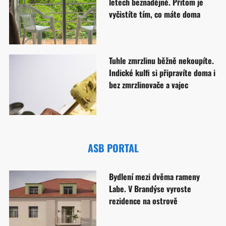
letech beznadějně. Přitom je
vyčistíte tím, co máte doma
Tuhle zmrzlinu běžně nekoupíte.
Indické kulfi si připravíte doma i
bez zmrzlinovače a vajec
ASB PORTAL
Bydlení mezi dvěma rameny
Labe. V Brandýse vyroste
rezidence na ostrově