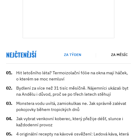
NEJČTENĚJŠÍ
ZA TÝDEN
ZA MĚSÍC
Hit letošního léta? Termoizolační fólie na okna mají háček,
o kterém se moc nemluví
Bydlení za více než 31 tisíc měsíčně. Nájemníci ukázali byt
na Andělu i důvod, proč se po třech letech stěhují
Monstera vodu uvítá, zamiokulkas ne. Jak správně zalévat
pokojovky během tropických dnů
Jak vybrat venkovní koberec, který přežije déšť, slunce i
každodenní provoz
4 originální recepty na kávové osvěžení: Ledová káva, která