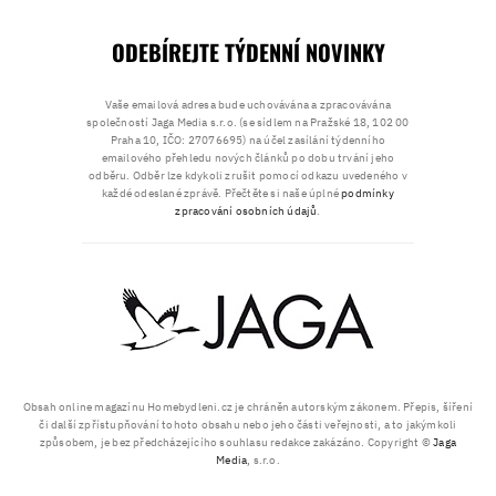
ODEBÍREJTE TÝDENNÍ NOVINKY
Vaše emailová adresa bude uchovávána a zpracovávána
společností Jaga Media s.r.o. (se sídlem na Pražské 18, 102 00
Praha 10, IČO: 27076695) na účel zasílání týdenního
emailového přehledu nových článků po dobu trvání jeho
odběru. Odběr lze kdykoli zrušit pomocí odkazu uvedeného v
každé odeslané zprávě. Přečtěte si naše úplné
podmínky
zpracování osobních údajů
.
Obsah online magazínu Homebydleni.cz je chráněn autorským zákonem. Přepis, šíření
či další zpřístupňování tohoto obsahu nebo jeho části veřejnosti, a to jakýmkoli
způsobem, je bez předcházejícího souhlasu redakce zakázáno. Copyright ©
Jaga
Media
, s.r.o.