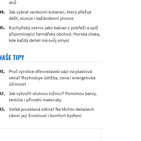
dnů
Jak vybrat venkovní koberec, který přežije
déšť, slunce i každodenní provoz
Kuchyňský ostrov jako balvan z pobřeží a spíž
připomínající farmářský obchod. Horská chata,
kde každý detail má svůj smysl
NAŠE TIPY
Proč výrobce dřevostaveb sází na plastová
okna? Rozhoduje údržba, cena i energetická
účinnost
Jak vytvořit útulnou ložnici? Pomohou barvy,
textilie i přírodní materiály
Velká prosklená stěna? Na těchto detailech
závisí její životnost i komfort bydlení