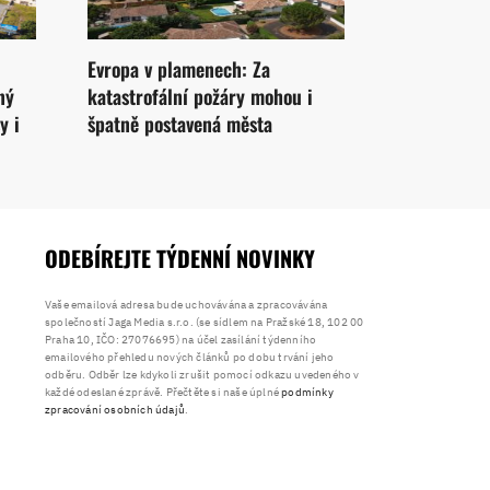
Evropa v plamenech: Za
ný
katastrofální požáry mohou i
y i
špatně postavená města
ODEBÍREJTE TÝDENNÍ NOVINKY
Vaše emailová adresa bude uchovávána a zpracovávána
společností Jaga Media s.r.o. (se sídlem na Pražské 18, 102 00
Praha 10, IČO: 27076695) na účel zasílání týdenního
emailového přehledu nových článků po dobu trvání jeho
odběru. Odběr lze kdykoli zrušit pomocí odkazu uvedeného v
každé odeslané zprávě. Přečtěte si naše úplné
podmínky
zpracování osobních údajů
.