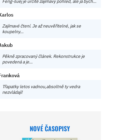
Feng-šuej je určitě zajímavý pohled, ale já bych…
Karlos
Zajímavé čtení. Je až neuvěřitelné, jak se
koupelny…
Jakub
Pěkně zpracovaný článek. Rekonstrukce je
povedená a je…
Franková
Třapatky letos vadnou,absoltně ty vedra
nezvládají!
NOVÉ ČASOPISY