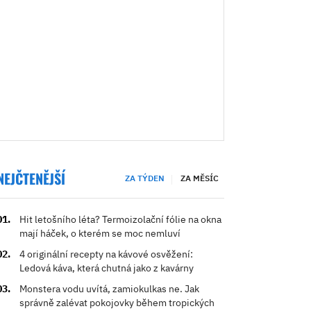
NEJČTENĚJŠÍ
ZA TÝDEN
ZA MĚSÍC
Hit letošního léta? Termoizolační fólie na okna
mají háček, o kterém se moc nemluví
4 originální recepty na kávové osvěžení:
Ledová káva, která chutná jako z kavárny
Monstera vodu uvítá, zamiokulkas ne. Jak
správně zalévat pokojovky během tropických