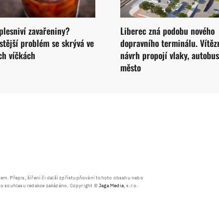
plesniví zavařeniny?
Liberec zná podobu nového
stější problém se skrývá ve
dopravního terminálu. Vítěz
ch víčkách
návrh propojí vlaky, autobus
město
. Přepis, šíření či další zpřístupňování tohoto obsahu nebo
ího souhlasu redakce zakázáno. Copyright ©
Jaga Media
, s.r.o.