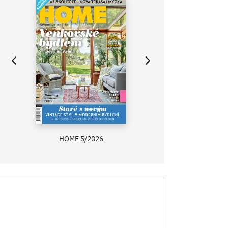
HOME 5/2026
ZAHRADA PRÍMA
RECEPTY PRÍMA
ASB 0