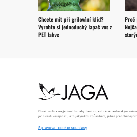
Chcete mít při grilování klid?
Proč 
Vyrobte si jednoduchý lapač vos z
Nejča
PET lahve
starý
Obsah online magazínu Homebydleni.cz je chráněn autorským zákonem
jeho části veřejnosti, a to jakýmkoli způsobem, je bez předcházejíc
Spravovat cookie souhlasy