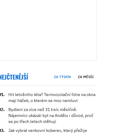
NEJČTENĚJŠÍ
ZA TÝDEN
ZA MĚSÍC
Hit letošního léta? Termoizolační fólie na okna
mají háček, o kterém se moc nemluví
Bydlení za více než 31 tisíc měsíčně.
Nájemníci ukázali byt na Andělu i důvod, proč
se po třech letech stěhují
Jak vybrat venkovní koberec, který přežije