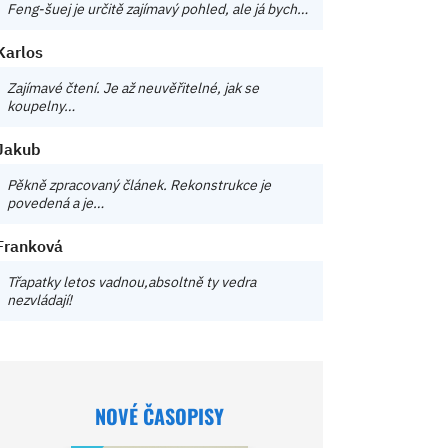
Feng-šuej je určitě zajímavý pohled, ale já bych…
Karlos
Zajímavé čtení. Je až neuvěřitelné, jak se
koupelny…
Jakub
Pěkně zpracovaný článek. Rekonstrukce je
povedená a je…
Franková
Třapatky letos vadnou,absoltně ty vedra
nezvládají!
NOVÉ ČASOPISY