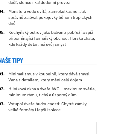
déšť, slunce i každodenní provoz
Monstera vodu uvítá, zamiokulkas ne. Jak
správně zalévat pokojovky během tropických
dnů
Kuchyňský ostrov jako balvan z pobřeží a spíž
připomínající farmářský obchod. Horská chata,
kde každý detail má svůj smysl
NAŠE TIPY
Minimalismus v koupelně, který dává smysl:
Vana s detailem, který mění celý dojem
Hliníková okna a dveře AVG – maximum světla,
minimum rámu, tichý a úsporný dům
Vstupní dveře budoucnosti: Chytré zámky,
velké formáty i lepší izolace