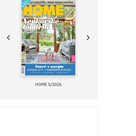
HOME 5/2026
ZAHRADA PRÍMA
RECEPTY PRÍMA
ASB 0