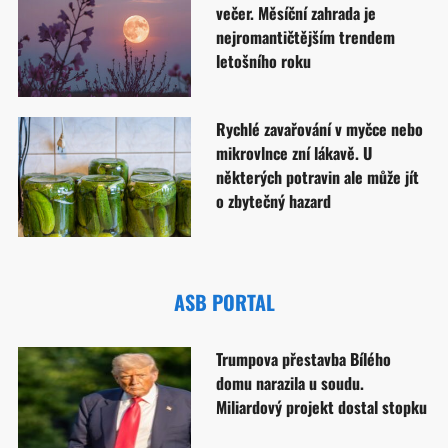
večer. Měsíční zahrada je
nejromantičtějším trendem
letošního roku
Rychlé zavařování v myčce nebo
mikrovlnce zní lákavě. U
některých potravin ale může jít
o zbytečný hazard
ASB PORTAL
Trumpova přestavba Bílého
domu narazila u soudu.
Miliardový projekt dostal stopku