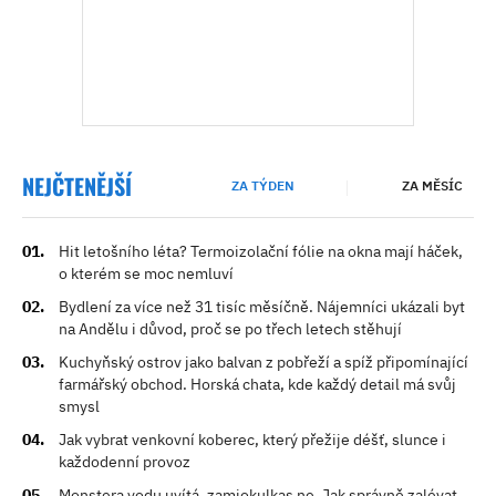
NEJČTENĚJŠÍ
ZA TÝDEN
ZA MĚSÍC
Hit letošního léta? Termoizolační fólie na okna mají háček,
o kterém se moc nemluví
Bydlení za více než 31 tisíc měsíčně. Nájemníci ukázali byt
na Andělu i důvod, proč se po třech letech stěhují
Kuchyňský ostrov jako balvan z pobřeží a spíž připomínající
farmářský obchod. Horská chata, kde každý detail má svůj
smysl
Jak vybrat venkovní koberec, který přežije déšť, slunce i
každodenní provoz
Monstera vodu uvítá, zamiokulkas ne. Jak správně zalévat