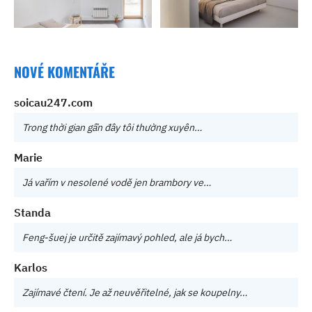
NOVÉ KOMENTÁŘE
soicau247.com
Trong thời gian gần đây tôi thường xuyên…
Marie
Já vařím v nesolené vodě jen brambory ve…
Standa
Feng-šuej je určitě zajímavý pohled, ale já bych…
Karlos
Zajímavé čtení. Je až neuvěřitelné, jak se koupelny…