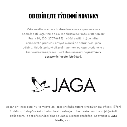
ODEBÍREJTE TÝDENNÍ NOVINKY
Vaše emailová adresa bude uchovávána a zpracovávána
společností Jaga Media s.r.o. (se sídlem na Pražské 18, 102 00
Praha 10, IČO: 27076695) na účel zasílání týdenního
emailového přehledu nových článků po dobu trvání jeho
odběru. Odběr lze kdykoli zrušit pomocí odkazu uvedeného v
každé odeslané zprávě. Přečtěte si naše úplné
podmínky
zpracování osobních údajů
.
Obsah online magazínu Homebydleni.cz je chráněn autorským zákonem. Přepis, šíření
či další zpřístupňování tohoto obsahu nebo jeho části veřejnosti, a to jakýmkoli
způsobem, je bez předcházejícího souhlasu redakce zakázáno. Copyright ©
Jaga
Media
, s.r.o.