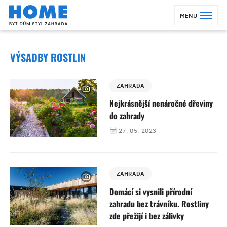
MENU
VÝSADBY ROSTLIN
ZAHRADA
Nejkrásnější nenáročné dřeviny
do zahrady
27. 05. 2023
ZAHRADA
Domácí si vysnili přírodní
zahradu bez trávníku. Rostliny
zde přežijí i bez zálivky