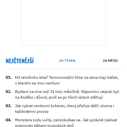
NEJČTENĚJŠÍ
ZA TÝDEN
ZA MĚSÍC
Hit letošního léta? Termoizolační fólie na okna mají háček,
o kterém se moc nemluví
Bydlení za více než 31 tisíc měsíčně. Nájemníci ukázali byt
na Andělu i důvod, proč se po třech letech stěhují
Jak vybrat venkovní koberec, který přežije déšť, slunce i
každodenní provoz
Monstera vodu uvítá, zamiokulkas ne. Jak správně zalévat
pokojovky během tropických dnů