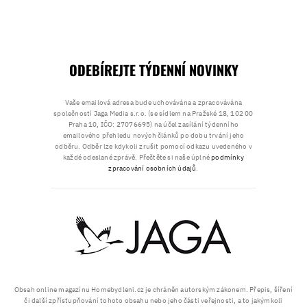
ODEBÍREJTE TÝDENNÍ NOVINKY
Vaše emailová adresa bude uchovávána a zpracovávána
společností Jaga Media s.r.o. (se sídlem na Pražské 18, 102 00
Praha 10, IČO: 27076695) na účel zasílání týdenního
emailového přehledu nových článků po dobu trvání jeho
odběru. Odběr lze kdykoli zrušit pomocí odkazu uvedeného v
každé odeslané zprávě. Přečtěte si naše úplné
podmínky
zpracování osobních údajů
.
Obsah online magazínu Homebydleni.cz je chráněn autorským zákonem. Přepis, šíření
či další zpřístupňování tohoto obsahu nebo jeho části veřejnosti, a to jakýmkoli